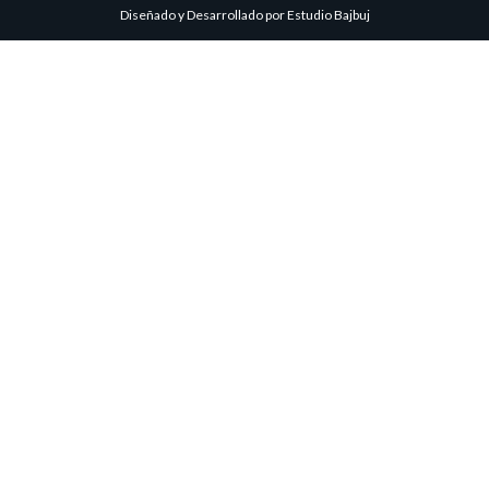
Diseñado y Desarrollado por
Estudio Bajbuj