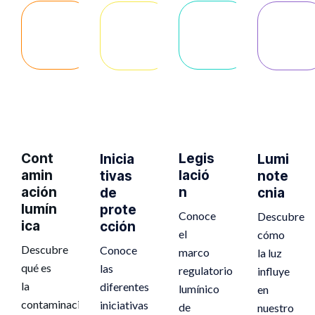
Cont
Legis
Inicia
Lumi
amin
lació
tivas
note
ación
n
de
cnia
lumín
prote
Conoce
Descubre
ica
cción
el
cómo
Descubre
Conoce
marco
la luz
qué es
las
regulatorio
influye
la
diferentes
lumínico
en
contaminación
iniciativas
de
nuestro