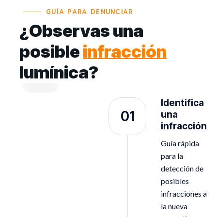
GUÍA PARA DENUNCIAR
¿Observas una
posible
infracción
Quiero
lumínica?
denunciar
Identifica
01
una
infracción
Guía rápida
para la
detección de
posibles
infracciones a
la nueva