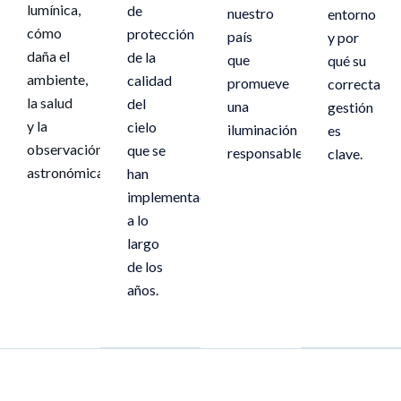
lumínica,
de
nuestro
entorno
cómo
protección
país
y por
daña el
de la
que
qué su
ambiente,
calidad
promueve
correcta
la salud
del
una
gestión
y la
cielo
iluminación
es
observación
que se
responsable.
clave.
astronómica.
han
implementado
a lo
largo
de los
años.