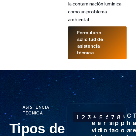
la contaminación lumínica
como un problema
ambiental
Formulario
solicitud de
asistencia
técnica
ASISTENCIA
TÉCNICA
R
M
P
Vi
A
A
C
e
e
r
si
p
p
h
a
Tipos de
vi
di
o
ta
o
o
ar
e