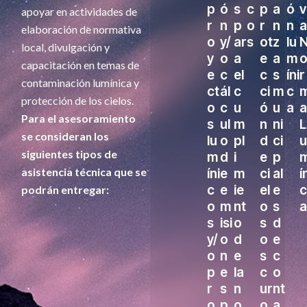
p
ó
s
c
p
a
ó
v
apoyar en actividades de
r
n
p
o
r
n
n
a
elaboración de normativa
o
y/
ar
s
ot
z
lu
local, divulgación y
y
o
a
e
a
m
capacitación en temas de
e
c
el
c
s
íni
r
contaminación lumínica y
ct
ál
c
ci
m
c
protección de los cielos.
o
c
u
ó
u
a
a
Para el asesoramiento
s
ul
m
n
ni
L
se consideran los
lu
o
pl
d
ci
u
siguientes tipos de
m
d
i
e
p
asistencia técnica que se
íni
e
m
ci
al
í
c
e
ie
el
e
c
podrán entregar:
o
m
nt
o
s
a
s
isi
o
s
d
y/
o
d
o
e
o
n
e
s
c
p
e
la
c
o
r
s
n
ur
nt
o
p
o
o
a